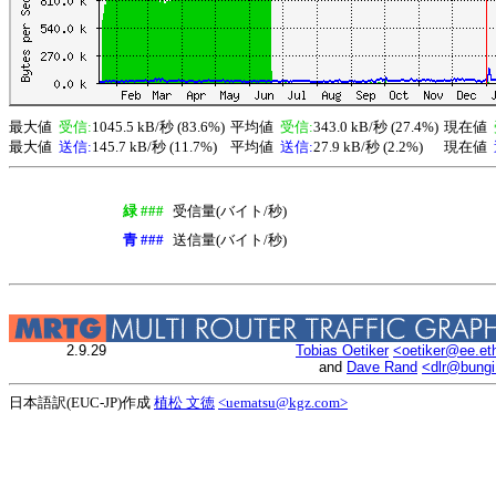
最大値
受信:
1045.5 kB/秒 (83.6%)
平均値
受信:
343.0 kB/秒 (27.4%)
現在値
最大値
送信:
145.7 kB/秒 (11.7%)
平均値
送信:
27.9 kB/秒 (2.2%)
現在値
緑 ###
受信量(バイト/秒)
青 ###
送信量(バイト/秒)
2.9.29
Tobias Oetiker
<oetiker@ee.et
and
Dave Rand
<dlr@bung
日本語訳(EUC-JP)作成
植松 文徳
<uematsu@kgz.com>