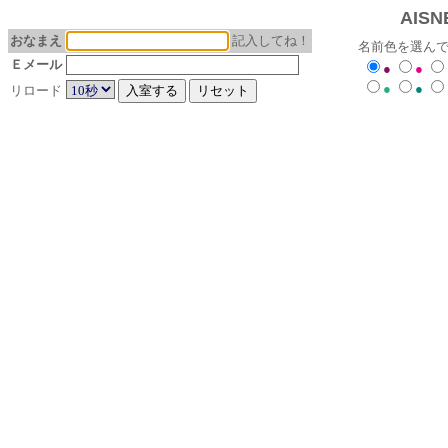
AISN
おなまえ
記入してね！
名前色を選ん
Ｅメール
●
●
●
●
リロード