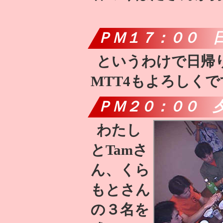
ＰＭ１７：００ 
というわけで日帰
MTT4もよろしくで
ＰＭ２０：００ 
わたし
とTamさ
ん、くら
もとさん
の３名を