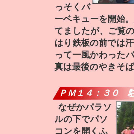
っそくバ
ーベキューを開始。
てましたが、ご覧
はり鉄板の前では
って一風かわった
真は最後のやきそ
ＰＭ１４：３０ 
なぜかパラソ
ルの下でパソ
コンを開くふ