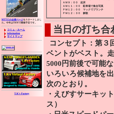
ＡＭ９：００ 起床
ＡＭ１１：００ 駐車場で集合写真
ＰＭ１２：００ マックでブランチ
ＰＭ１２：３０ 解散
MTT15の企画ページ
をスタートしまし
た。今年はTRMで開催予定です。
当日の打ち合
コミュ・ルーム
information
サイトマップ
コンセプト：第３
ベントがベスト。
5000円前後で可
いろいろ候補地を
次のとおり。
・えびすサーキッ
T.K's Factory
ス）