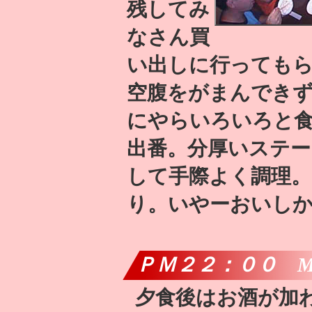
残してみ
なさん買
い出しに行っても
空腹をがまんでき
にやらいろいろと食
出番。分厚いステ
して手際よく調理
り。いやーおいし
ＰＭ２２：００ M
夕食後はお酒が加