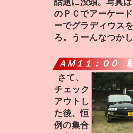
話題に没頭。写真は
のＰＣでアーケー
ーでグラディウス
ろ。うーんなつか
ＡＭ１１：００ 
さて、
チェック
アウトし
た後、恒
例の集合