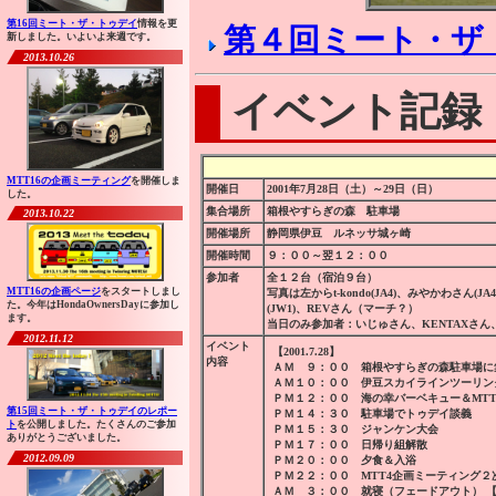
第16回ミート・ザ・トゥデイ
情報を更
第４回ミート・ザ
新しました。いよいよ来週です。
2013.10.26
イベント記録
MTT16の企画ミーティング
を開催しま
開催日
2001年7月28日（土）～29日（日）
した。
集合場所
箱根やすらぎの森 駐車場
2013.10.22
開催場所
静岡県伊豆 ルネッサ城ヶ崎
開催時間
９：００～翌１２：００
参加者
全１２台（宿泊９台）
MTT16の企画ページ
をスタートしまし
写真は左からt-kondo(JA4)、みやかわさん(J
た。今年はHondaOwnersDayに参加し
(JW1)、REVさん（マーチ？）
ます。
当日のみ参加者：いじゅさん、KENTAXさん
2012.11.12
イベント
【2001.7.28】
内容
ＡＭ ９：００ 箱根やすらぎの森駐車場に
ＡＭ１０：００ 伊豆スカイラインツーリン
ＰＭ１２：００ 海の幸バーベキュー＆MT
第15回ミート・ザ・トゥデイのレポー
ＰＭ１４：３０ 駐車場でトゥデイ談義
ト
を公開しました。たくさんのご参加
ＰＭ１５：３０ ジャンケン大会
ありがとうございました。
ＰＭ１７：００ 日帰り組解散
2012.09.09
ＰＭ２０：００ 夕食＆入浴
ＰＭ２２：００ MTT4企画ミーティング２
ＡＭ ３：００ 就寝（フェードアウト） 【200