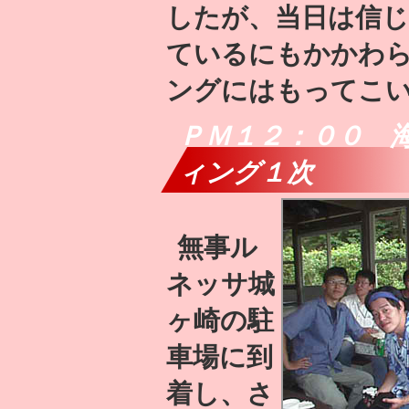
したが、当日は信
ているにもかかわ
ングにはもってこ
ＰＭ１２：００ 海
ィング１次
無事ル
ネッサ城
ヶ崎の駐
車場に到
着し、さ