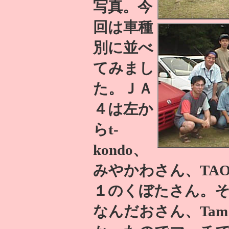
写真。今
回は車種
別に並べ
てみまし
た。ＪＡ
４は左か
らt-
kondo、
みやかわさん、TA
１のくぼたさん。
なんだおさん、Ta