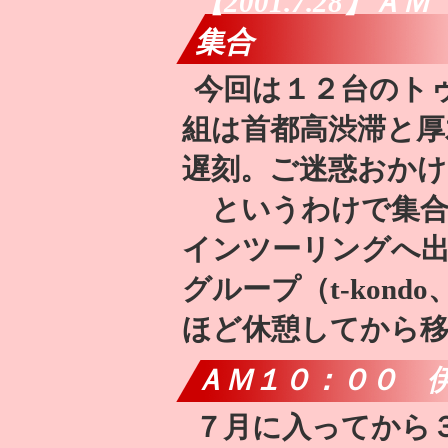
【2001.7.28
集合
今回は１２台のト
組は首都高渋滞と厚
遅刻。ご迷惑おか
というわけで集合
インツーリングへ出
グループ（t-kon
ほど休憩してから
ＡＭ１０：００ 
７月に入ってから