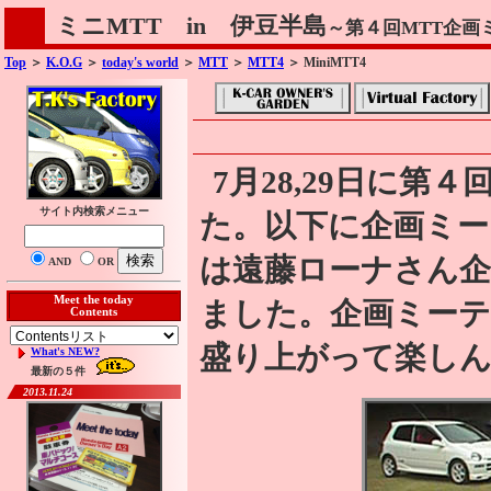
ミニMTT in 伊豆半島
～第４回MTT企画
Top
＞
K.O.G
＞
today's world
＞
MTT
＞
MTT4
＞ MiniMTT4
7月28,29日に
サイト内検索メニュー
た。以下に企画ミー
は遠藤ローナさん企
AND
OR
Meet the today
ました。企画ミー
Contents
盛り上がって楽し
What's NEW?
最新の５件
2013.11.24